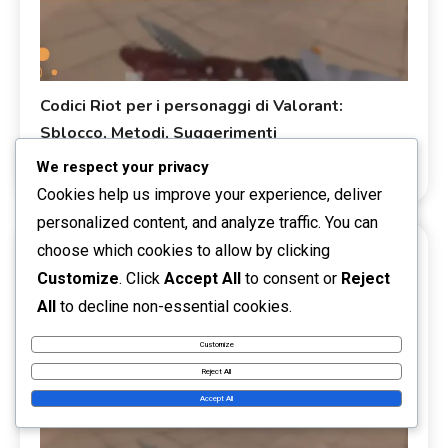
Codici Riot per i personaggi di Valorant:
Sblocco, Metodi, Suggerimenti
We respect your privacy
0
13/03/2026
Talia Rivers
Riscatto del Codice Riot
Cookies help us improve your experience, deliver
personalized content, and analyze traffic. You can
choose which cookies to allow by clicking
13 MINS READ
Customize
. Click
Accept All
to consent or
Reject
All
to decline non-essential cookies.
Customize
Reject All
Accept All