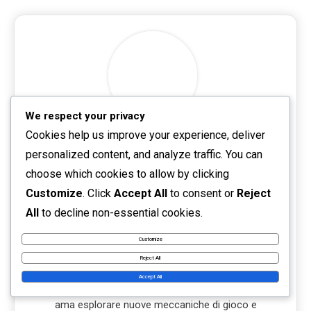
We respect your privacy
Talia Rivers
Cookies help us improve your experience, deliver
personalized content, and analyze traffic. You can
Talia Rivers è un'appassionata videogiocatrice
e creatrice di contenuti specializzata in
choose which cookies to allow by clicking
VALORANT. Con un talento per scoprire i più
Customize
. Click
Accept All
to consent or
Reject
recenti suggerimenti e trucchi per riscattare i
All
to decline non-essential cookies.
codici Riot e massimizzare i premi in gioco,
Customize
condivide le sue intuizioni sul suo blog,
Reject All
aiutando altri giocatori a migliorare la loro
Accept All
esperienza di gioco. Quando non gioca, Talia
ama esplorare nuove meccaniche di gioco e