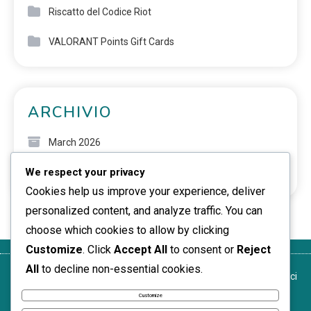
Riscatto del Codice Riot
VALORANT Points Gift Cards
ARCHIVIO
March 2026
We respect your privacy
February 2026
Cookies help us improve your experience, deliver
personalized content, and analyze traffic. You can
choose which cookies to allow by clicking
Customize
. Click
Accept All
to consent or
Reject
All
to decline non-essential cookies.
La tua
Termini di
La nostra
Politica sui
Contattaci
privacy
servizio
storia
cookie
Customize