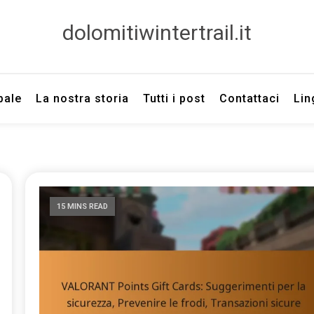
dolomitiwintertrail.it
pale
La nostra storia
Tutti i post
Contattaci
Lin
15 MINS READ