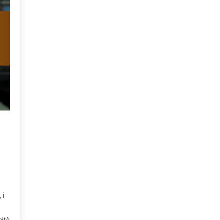
 i
cità