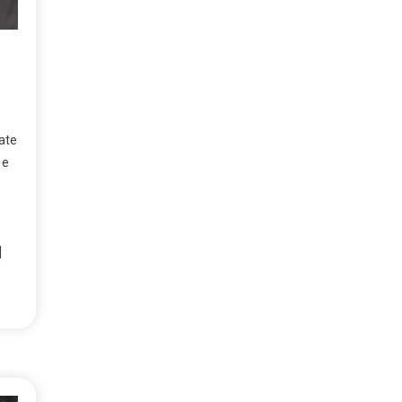
ate
 e
]