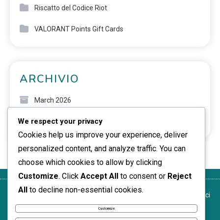
Riscatto del Codice Riot
VALORANT Points Gift Cards
ARCHIVIO
March 2026
We respect your privacy
February 2026
Cookies help us improve your experience, deliver
personalized content, and analyze traffic. You can
choose which cookies to allow by clicking
Customize
. Click
Accept All
to consent or
Reject
All
to decline non-essential cookies.
La tua
Termini di
La nostra
Politica sui
Contattaci
privacy
servizio
storia
cookie
Customize
News Express © 2026. All Rights Reserved.