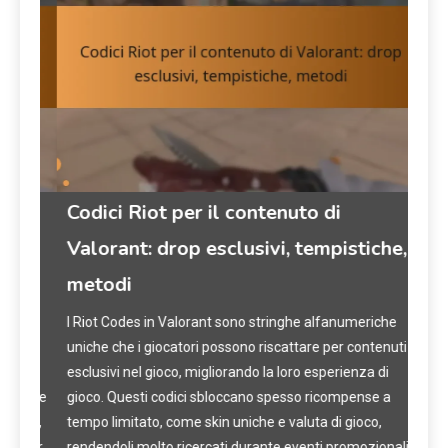
Codici Riot per il contenuto di
Pas
Valorant: drop esclusivi, tempistiche,
Req
metodi
su
e i
I Riot Codes in Valorant sono stringhe alfanumeriche
I Pas
ioco
uniche che i giocatori possono riscattare per contenuti
poss
esclusivi nel gioco, migliorando la loro esperienza di
otte
plice
gioco. Questi codici sbloccano spesso ricompense a
l’es
ioco,
tempo limitato, come skin uniche e valuta di gioco,
gioc
e per
rendendoli molto ricercati durante eventi promozionali
limi