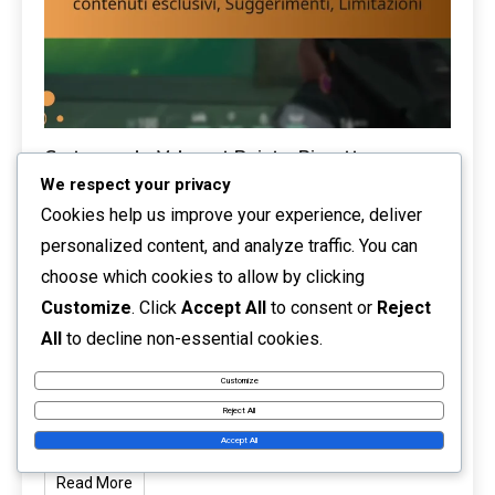
Carte regalo Valorant Points: Riscatto per
We respect your privacy
contenuti esclusivi, Suggerimenti, Limitazioni
Cookies help us improve your experience, deliver
17/02/2026
Talia Rivers
Event Pass Rewards
personalized content, and analyze traffic. You can
Le carte regalo per i Valorant Points sono carte prepagate
choose which cookies to allow by clicking
che consentono ai giocatori di acquisire valuta di gioco,
Customize
. Click
Accept All
to consent or
Reject
nota come Valorant Points (VP), per sbloccare contenuti
All
to decline non-essential cookies.
esclusivi e migliorare la propria esperienza di gioco.
Riscuotere queste carte regalo è un processo semplice,
Customize
ma i giocatori dovrebbero prestare attenzione alle
Reject All
impostazioni del proprio account e […]
Accept All
Read More