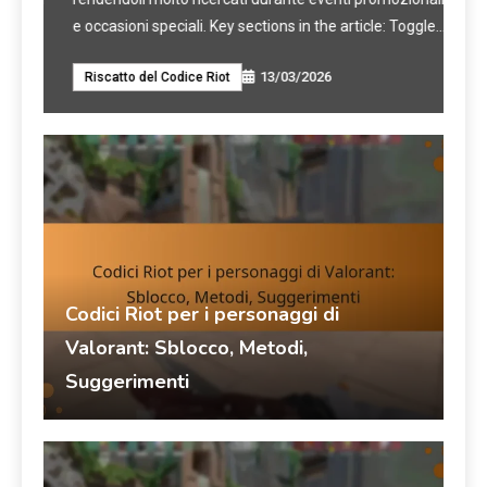
e occasioni speciali. Key sections in the article: Toggle…
anch
pote
13/03/2026
Riscatto del Codice Riot
Ev
Codici Riot per i personaggi di
Valorant: Sblocco, Metodi,
Suggerimenti
Talia Rivers
13/03/2026
Riscatto del Codice Riot